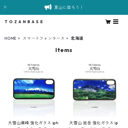
夏山に登ろう！
T O Z A N B A S E
HOME
スマートフォンケース
北海道
Items
大雪山連峰 強化ガラス iph
大雪山 旭岳 強化ガラス ip