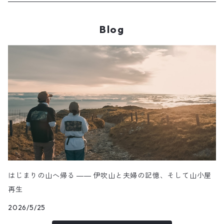
中央・南アルプス
Blog
東海・北陸・近畿・中国・四国
九州
その他
はじまりの山へ帰る ―― 伊吹山と夫婦の記憶、そして山小屋
再生
2026/5/25