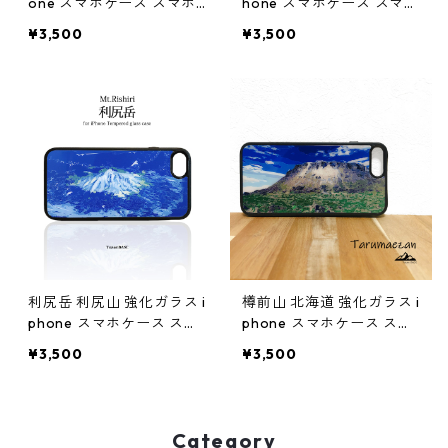
one スマホケース スマホ
hone スマホケース スマホ
カバー登山 山 北海道 雪 旭
カバー登山 山 北海道 夏
¥3,500
¥3,500
岳 自然 草原
利尻岳 利尻山 強化ガラス i
樽前山 北海道 強化ガラス i
phone スマホケース スマ
phone スマホケース スマ
ホカバー登山 山 ブルー 青
ホカバーアウトドア 登山
¥3,500
¥3,500
ネイビー
山
Category