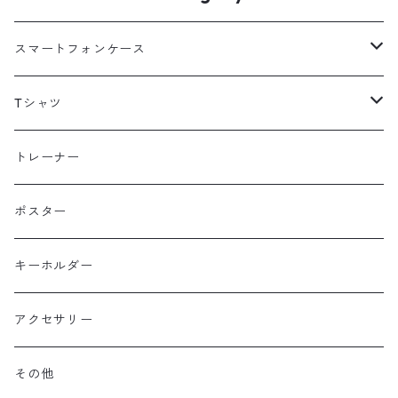
スマートフォンケース
海外
Tシャツ
北海道
半袖
トレーナー
コットン
東北
長袖
ポスター
ポリエステル
上信越・尾瀬・日光・北関東
Performance Art Wear
キーホルダー
北アルプス
アクセサリー
美ヶ原・八ヶ岳・秩父・多摩・南関東
その他