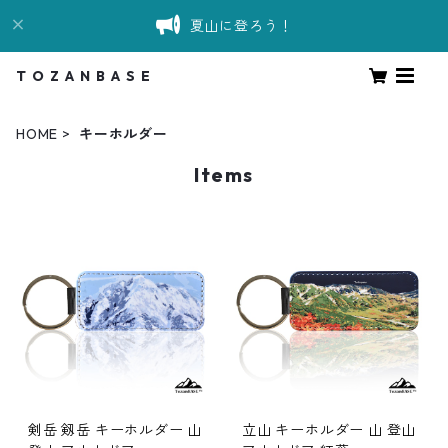
夏山に登ろう！
T O Z A N B A S E
HOME
キーホルダー
Items
剣岳 剱岳 キーホルダー 山
立山 キーホルダー 山 登山