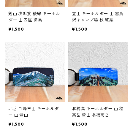
剣山 次郎笈 稜線 キーホル
立山 キーホルダー 山 雷鳥
ダー 山 四国 徳島
沢キャンプ場 秋 紅葉
¥1,500
¥1,500
北岳 白峰三山 キーホルダ
北穂高 キーホルダー 山 穂
ー 山 登山
高岳 登山 北穂高岳
¥1,500
¥1,500