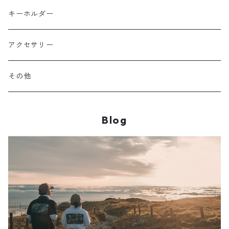
ポリエステル
上信越・尾瀬・日光・北関東
Performance Art Wear
キーホルダー
北アルプス
アクセサリー
美ヶ原・八ヶ岳・秩父・多摩・南関東
その他
中央・南アルプス
Blog
東海・北陸・近畿・中国・四国
九州
その他