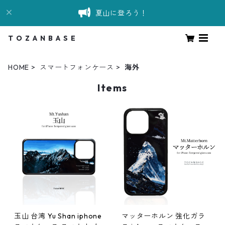
夏山に登ろう！
T O Z A N B A S E
HOME
スマートフォンケース
海外
Items
玉山 台湾 Yu Shan iphone
マッターホルン 強化ガラ