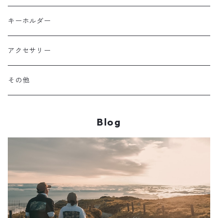
ポリエステル
上信越・尾瀬・日光・北関東
Performance Art Wear
キーホルダー
北アルプス
アクセサリー
美ヶ原・八ヶ岳・秩父・多摩・南関東
その他
中央・南アルプス
Blog
東海・北陸・近畿・中国・四国
九州
その他