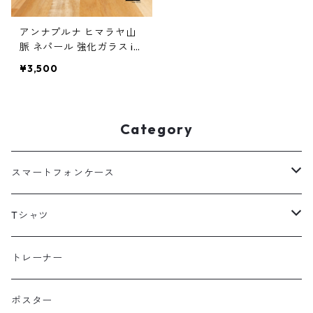
アンナプルナ ヒマラヤ山
脈 ネパール 強化ガラス ip
hone スマホケース スマホ
¥3,500
カバーアウトドア 登山 山
ネイビー グリーン
Category
スマートフォンケース
海外
Tシャツ
北海道
半袖
トレーナー
コットン
東北
長袖
ポスター