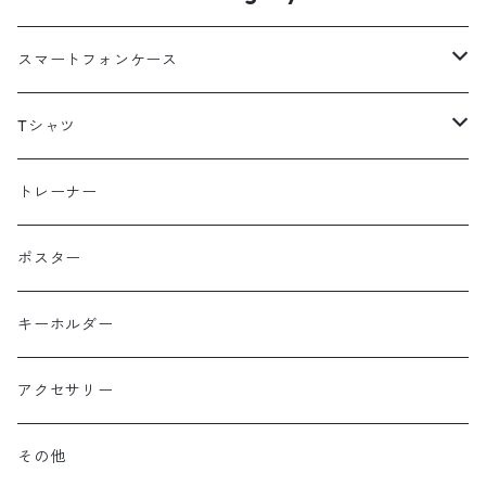
スマートフォンケース
海外
Tシャツ
北海道
半袖
トレーナー
コットン
東北
長袖
ポスター
ポリエステル
上信越・尾瀬・日光・北関東
Performance Art Wear
キーホルダー
北アルプス
アクセサリー
美ヶ原・八ヶ岳・秩父・多摩・南関東
その他