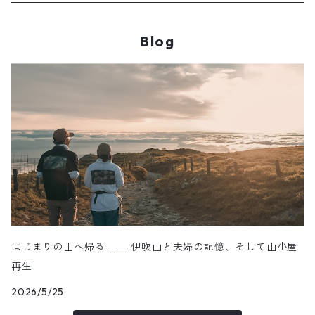
中央・南アルプス
Blog
東海・北陸・近畿・中国・四国
九州
その他
はじまりの山へ帰る ―― 伊吹山と夫婦の記憶、そして山小屋
再生
2026/5/25