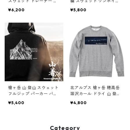
スウェット トレーナー ワ
繍 スウェット ワンポイン
ンポイント メンズ レディ
ト メンズ レディース ユニ
¥6,200
¥5,800
ース ユニセックス
セックス
槍ヶ岳 山 登山 スウェット
北アルプス 槍ヶ岳 穂高岳
フルジップ パーカー バッ
涸沢カール ドライ 山 登山
クプリント 10.0オンス 山
トレーナー スウェット
¥5,400
¥4,800
のイラスト
Category