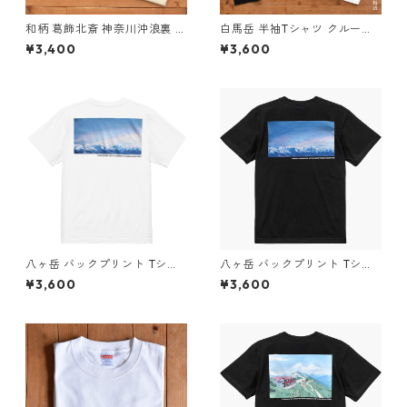
和柄 葛飾北斎 神奈川沖浪裏 半
白馬岳 半袖Tシャツ クルーネ
袖Tシャツ クルーネック 浮世
ック 北アルプス プリント メン
¥3,400
¥3,600
絵 プリント メンズ レディース
ズ レディース ユニセックス ブ
ユニセックス ネイビー サンド
ラック サンドベージュ ホワイ
ベージュ
ト
八ヶ岳 バックプリント Tシャ
八ヶ岳 バックプリント Tシャ
ツ 綿 コットン 山 登山 山Tシ
ツ 綿 コットン 山 登山 山Tシ
¥3,600
¥3,600
ャツ 山のイラスト ホワイト 白
ャツ 山のイラスト ブラック 黒