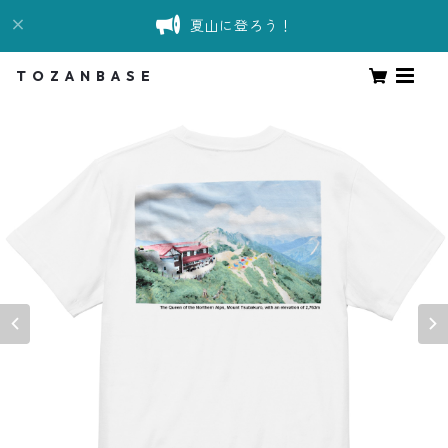
夏山に登ろう！
T O Z A N B A S E