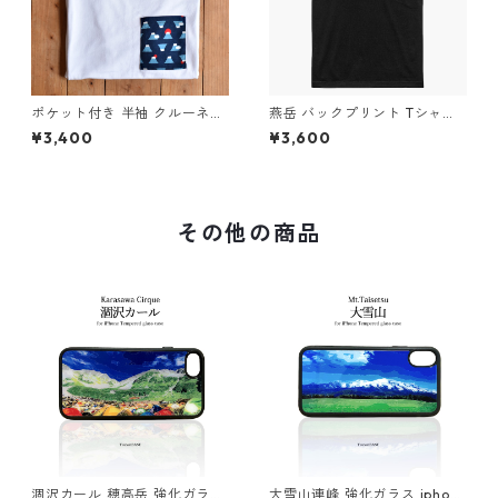
ポケット付き 半袖 クルーネッ
燕岳 バックプリント Tシャツ
ク Tシャツ 綿 コットン 山 登
綿 コットン 山 登山 山Tシャツ
¥3,400
¥3,600
山 富士山 山Tシャツ 山のイラ
山のイラスト ブラック 黒
スト ホワイト ネイビー
その他の商品
涸沢カール 穂高岳 強化ガラス
大雪山連峰 強化ガラス iphon