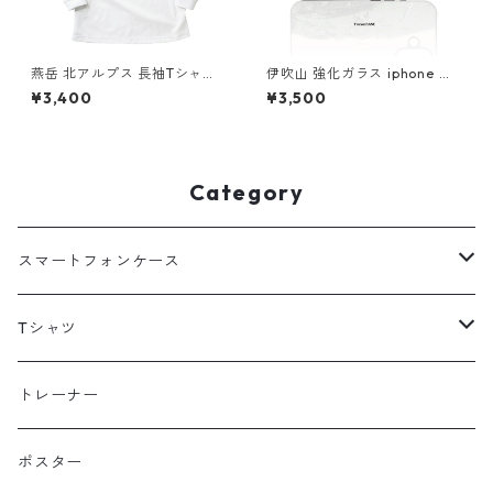
燕岳 北アルプス 長袖Tシャツ
伊吹山 強化ガラス iphone ス
ホワイト ドライ 吸水速乾 山
マホケース スマホカバーアウ
¥3,400
¥3,500
登山 山Tシャツ 山のイラスト
トドア 登山 山
Category
スマートフォンケース
海外
Tシャツ
北海道
半袖
トレーナー
コットン
東北
長袖
ポスター