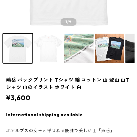
1
/9
燕岳 バックプリント Tシャツ 綿 コットン 山 登山 山T
シャツ 山のイラスト ホワイト 白
¥3,600
International shipping available
北アルプスの女王と呼ばれる優雅で美しい山「燕岳」