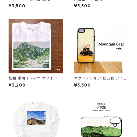
iphone スマホケース スマホ
e スマホケース スマホカバー
¥3,500
¥3,500
カバー登山 山 アウトドア 北ア
登山 山 北海道 雪 旭岳 自然 草
ルプス 夏
原
剱岳 半袖 Tシャツ ホワイト ド
マウンテンギア 登山靴 アイゼ
ライ 吸水速乾 山 登山 山Tシャ
ン ピッケル 強化ガラス iphon
¥3,200
¥3,500
ツ 山のイラスト
e スマホケース スマホカバー
登山 山 アウトドア 登山道具