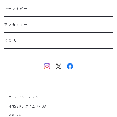
ポリエステル
上信越・尾瀬・日光・北関東
Performance Art Wear
キーホルダー
北アルプス
アクセサリー
美ヶ原・八ヶ岳・秩父・多摩・南関東
その他
中央・南アルプス
東海・北陸・近畿・中国・四国
九州
プライバシーポリシー
その他
特定商取引法に基づく表記
会員規約