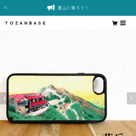
夏山に登ろう！
T O Z A N B A S E