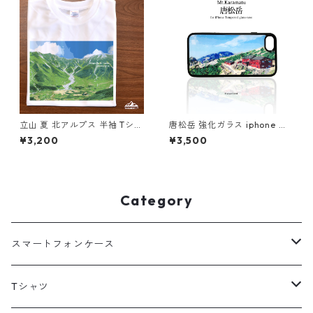
立山 夏 北アルプス 半袖 Tシャ
唐松岳 強化ガラス iphone ス
ツ ホワイト ドライ 吸水速乾
マホケース スマホカバー登山
¥3,200
¥3,500
山 登山 山Tシャツ 山のイラス
山 唐松岳頂上山荘 山小屋
ト
Category
スマートフォンケース
海外
Tシャツ