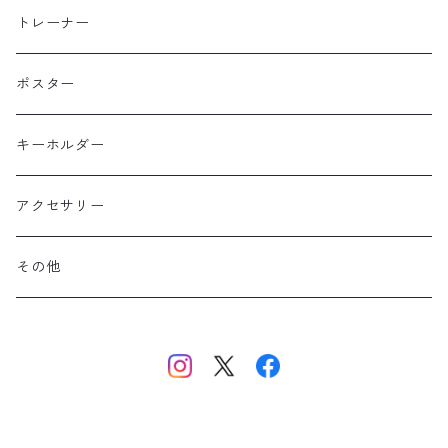
北海道
半袖
トレーナー
コットン
東北
長袖
ポスター
ポリエステル
上信越・尾瀬・日光・北関東
Performance Art Wear
キーホルダー
北アルプス
アクセサリー
美ヶ原・八ヶ岳・秩父・多摩・南関東
その他
中央・南アルプス
東海・北陸・近畿・中国・四国