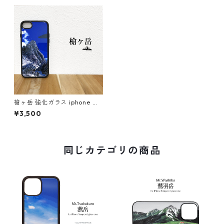
槍ヶ岳 強化ガラス iphone ス
マホケース スマホカバーアウ
¥3,500
トドア 登山 山 ブルー ネイビ
ー typet2
同じカテゴリの商品