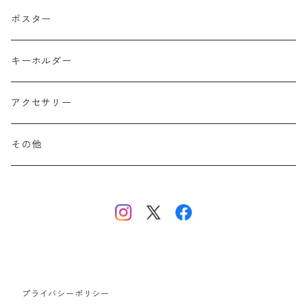
コットン
東北
長袖
ポスター
ポリエステル
上信越・尾瀬・日光・北関東
Performance Art Wear
キーホルダー
北アルプス
アクセサリー
美ヶ原・八ヶ岳・秩父・多摩・南関東
その他
中央・南アルプス
東海・北陸・近畿・中国・四国
九州
プライバシーポリシー