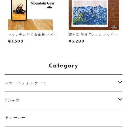
マウンテンギア 登山靴 アイゼ
蝶が岳 半袖 Tシャツ ホワイト
ン ピッケル 強化ガラス iphon
ドライ 吸水速乾 山 登山 アウ
¥3,500
¥3,200
e スマホケース スマホカバー
トドア 山Tシャツ 山のイラス
登山 山 アウトドア 登山道具
ト
Category
スマートフォンケース
海外
Tシャツ
北海道
半袖
トレーナー