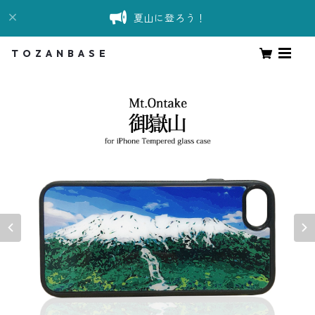
夏山に登ろう！
T O Z A N B A S E