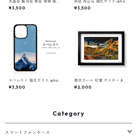
水晶岳 鷲羽岳 黒岳 稜線 強化
燕岳 燕山荘 強化ガラス iphon
ガラス iphone スマホケース
e スマホケース スマホカバー
¥3,500
¥3,500
スマホカバーアウトドア 登山
アウトドア 山小屋 登山 山 北
山 北アルプス
アルプス ブルー 青
エベレスト 強化ガラス iphon
涸沢カール 紅葉 ポスター A4
e スマホケース スマホカバー
A3 A2 A1 イラスト 山 登山 ア
¥3,500
¥2,000
登山 山 スマホカバー エヴェレ
ウトドア フレームなし
スト
Category
スマートフォンケース