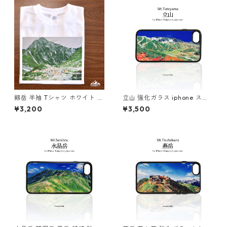
剱岳 半袖 Tシャツ ホワイト ド
立山 強化ガラス iphone スマ
ライ 吸水速乾 山 登山 山Tシャ
ホケース スマホカバーアウト
¥3,200
¥3,500
ツ 山のイラスト
ドア 登山 山 ブルー 青