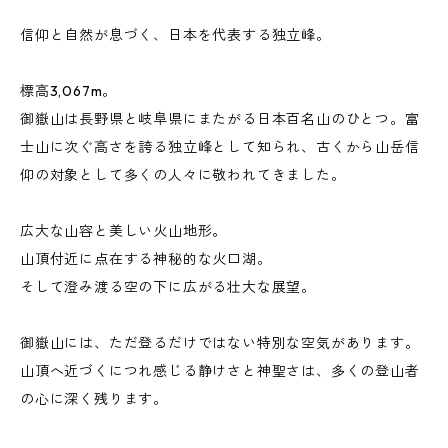
信仰と自然が息づく、日本を代表する独立峰。
標高3,067m。
御嶽山は長野県と岐阜県にまたがる日本百名山のひとつ。富
士山に次ぐ高さを誇る独立峰として知られ、古くから山岳信
仰の対象として多くの人々に敬われてきました。
広大な山容と美しい火山地形。
山頂付近に点在する神秘的な火口湖。
そして澄み渡る空の下に広がる壮大な展望。
御嶽山には、ただ登るだけではない特別な空気があります。
山頂へ近づくにつれ感じる静けさと神聖さは、多くの登山者
の心に深く残ります。