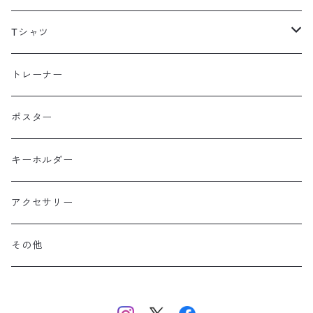
海外
Tシャツ
北海道
半袖
トレーナー
コットン
東北
長袖
ポスター
ポリエステル
上信越・尾瀬・日光・北関東
Performance Art Wear
キーホルダー
北アルプス
アクセサリー
美ヶ原・八ヶ岳・秩父・多摩・南関東
その他
中央・南アルプス