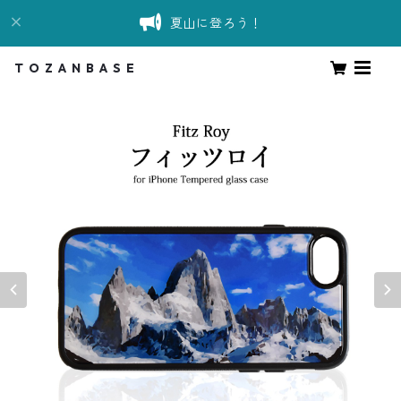
夏山に登ろう！
T O Z A N B A S E