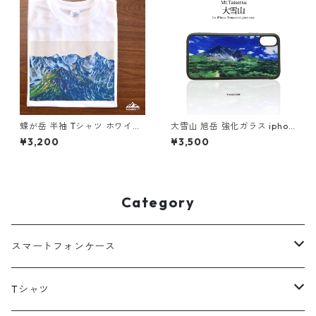
蝶が岳 半袖 Tシャツ ホワイト
大雪山 旭岳 強化ガラス iphon
ドライ 吸水速乾 山 登山 アウ
e スマホケース スマホカバー
¥3,200
¥3,500
トドア 山Tシャツ 山のイラス
登山 山 北海道 夏
ト
Category
スマートフォンケース
海外
Tシャツ