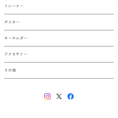
北海道
半袖
トレーナー
コットン
東北
長袖
ポスター
ポリエステル
上信越・尾瀬・日光・北関東
Performance Art Wear
キーホルダー
北アルプス
アクセサリー
美ヶ原・八ヶ岳・秩父・多摩・南関東
その他
中央・南アルプス
東海・北陸・近畿・中国・四国