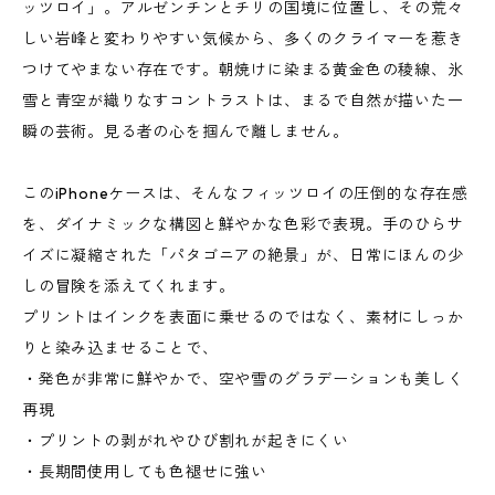
ッツロイ」。アルゼンチンとチリの国境に位置し、その荒々
しい岩峰と変わりやすい気候から、多くのクライマーを惹き
つけてやまない存在です。朝焼けに染まる黄金色の稜線、氷
雪と青空が織りなすコントラストは、まるで自然が描いた一
瞬の芸術。見る者の心を掴んで離しません。
このiPhoneケースは、そんなフィッツロイの圧倒的な存在感
を、ダイナミックな構図と鮮やかな色彩で表現。手のひらサ
イズに凝縮された「パタゴニアの絶景」が、日常にほんの少
しの冒険を添えてくれます。
プリントはインクを表面に乗せるのではなく、素材にしっか
りと染み込ませることで、
・発色が非常に鮮やかで、空や雪のグラデーションも美しく
再現
・プリントの剥がれやひび割れが起きにくい
・長期間使用しても色褪せに強い