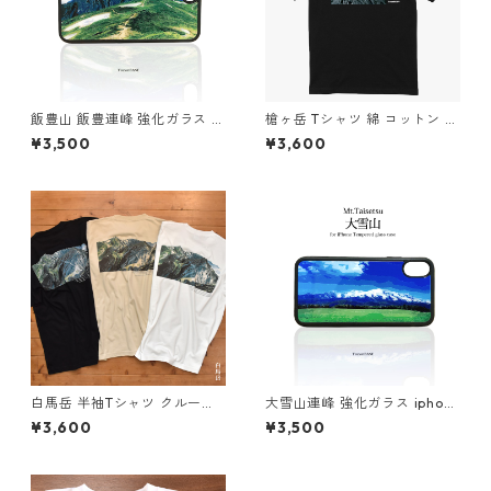
飯豊山 飯豊連峰 強化ガラス ip
槍ヶ岳 Tシャツ 綿 コットン 山
hone スマホケース スマホカ
登山 ブラック 山Tシャツ 山の
¥3,500
¥3,600
バー登山 山 アウトドア 自然
イラスト
草原
白馬岳 半袖Tシャツ クルーネ
大雪山連峰 強化ガラス iphon
ック 北アルプス プリント メン
e スマホケース スマホカバー
¥3,600
¥3,500
ズ レディース ユニセックス ブ
登山 山 北海道 雪 旭岳 自然 草
ラック サンドベージュ ホワイ
原
ト