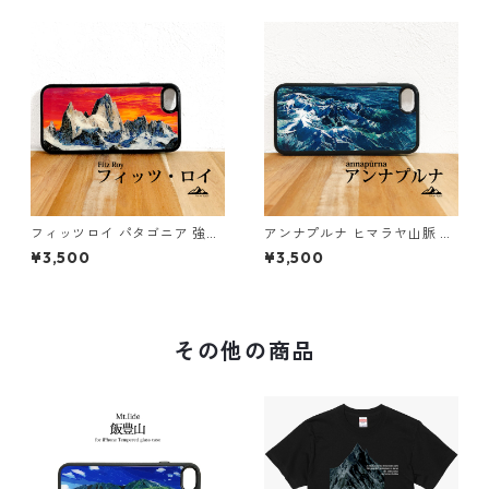
ー 青
フィッツロイ パタゴニア 強化
アンナプルナ ヒマラヤ山脈 ネ
ガラス iphone スマホケース
パール 強化ガラス iphone ス
¥3,500
¥3,500
スマホカバーアウトドア 登山
マホケース スマホカバーアウ
山
トドア 登山 山 ネイビー グリ
ーン
その他の商品