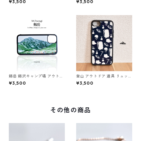
¥3,500
¥3,500
トドア 登山 山
トドア 登山 山
剱岳 剱沢キャンプ場 アウトド
登山 アウトドア 道具 リュック
ア 登山 山 iphone スマホケー
ランタン アイゼン ピッケル 山
¥3,500
¥3,500
ス スマホカバー
スマホケース スマホカバー
（ネイビーホワイト）
その他の商品