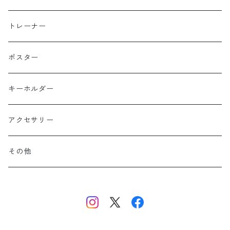
北海道
半袖
トレーナー
コットン
東北
長袖
ポスター
ポリエステル
上信越・尾瀬・日光・北関東
Performance Art Wear
キーホルダー
北アルプス
アクセサリー
美ヶ原・八ヶ岳・秩父・多摩・南関東
その他
中央・南アルプス
東海・北陸・近畿・中国・四国