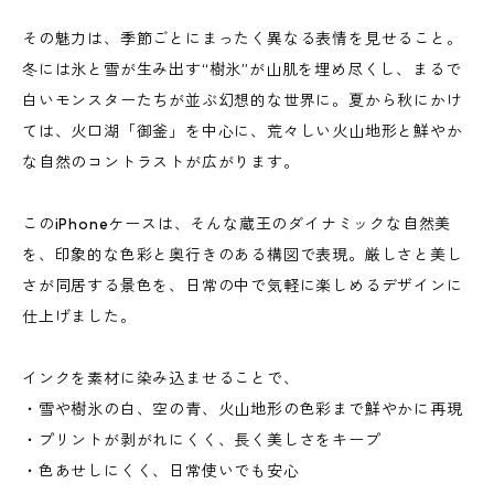
その魅力は、季節ごとにまったく異なる表情を見せること。
冬には氷と雪が生み出す“樹氷”が山肌を埋め尽くし、まるで
白いモンスターたちが並ぶ幻想的な世界に。夏から秋にかけ
ては、火口湖「御釜」を中心に、荒々しい火山地形と鮮やか
な自然のコントラストが広がります。
このiPhoneケースは、そんな蔵王のダイナミックな自然美
を、印象的な色彩と奥行きのある構図で表現。厳しさと美し
さが同居する景色を、日常の中で気軽に楽しめるデザインに
仕上げました。
インクを素材に染み込ませることで、
・雪や樹氷の白、空の青、火山地形の色彩まで鮮やかに再現
・プリントが剥がれにくく、長く美しさをキープ
・色あせしにくく、日常使いでも安心