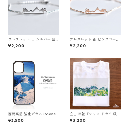
ブレスレット 山 シルバー 登山
ブレスレット 山 ピンクゴール
アクセサリー アウトドア
ド 登山 アクセサリー アウトド
¥2,200
¥2,200
ア
西穂高岳 強化ガラス iphone
立山 半袖 Tシャツ ドライ 吸水
スマホケース スマホカバーア
速乾 山 登山 アウトドア 山Tシ
¥3,500
¥3,200
ウトドア 登山 山
ャツ 山のイラスト（ホワイト
ベージュ）