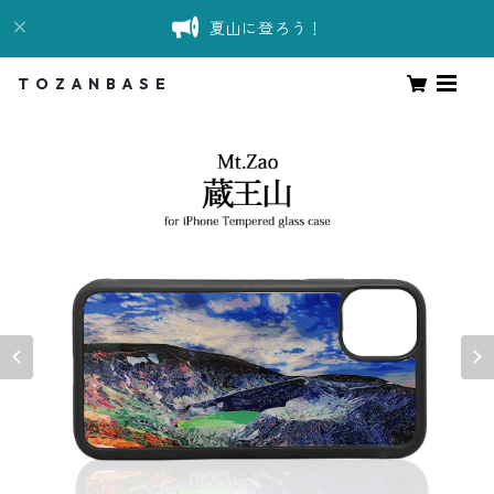
夏山に登ろう！
T O Z A N B A S E