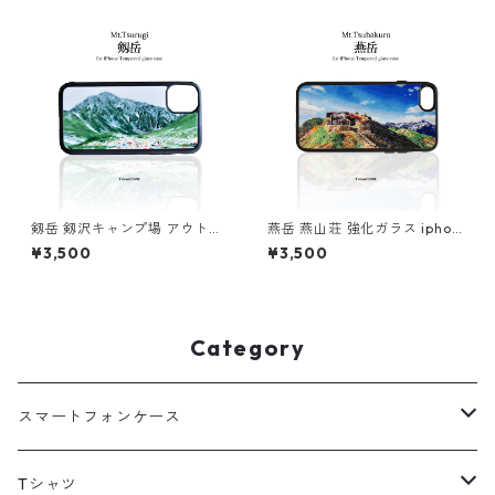
剱岳 剱沢キャンプ場 アウトド
燕岳 燕山荘 強化ガラス iphon
ア 登山 山 iphone スマホケー
e スマホケース スマホカバー
¥3,500
¥3,500
ス スマホカバー
アウトドア 山小屋 登山 山 北
アルプス ブルー 青
Category
スマートフォンケース
海外
Tシャツ