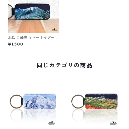
北岳 白峰三山 キーホルダー 山
登山
¥1,500
同じカテゴリの商品