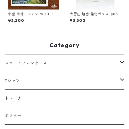
北岳 半袖 Tシャツ ホワイト ド
大雪山 旭岳 強化ガラス iphon
ライ 吸水速乾 山 登山 アウト
e スマホケース スマホカバー
¥3,200
¥3,500
ドア 山Tシャツ 山のイラスト
登山 山 北海道 夏
Category
スマートフォンケース
海外
Tシャツ
北海道
半袖
トレーナー
コットン
東北
長袖
ポスター