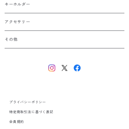
ポリエステル
上信越・尾瀬・日光・北関東
Performance Art Wear
キーホルダー
北アルプス
アクセサリー
美ヶ原・八ヶ岳・秩父・多摩・南関東
その他
中央・南アルプス
東海・北陸・近畿・中国・四国
九州
プライバシーポリシー
その他
特定商取引法に基づく表記
会員規約