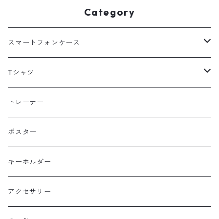
Category
スマートフォンケース
海外
Tシャツ
北海道
半袖
トレーナー
コットン
東北
長袖
ポスター
ポリエステル
上信越・尾瀬・日光・北関東
Performance Art Wear
キーホルダー
北アルプス
アクセサリー