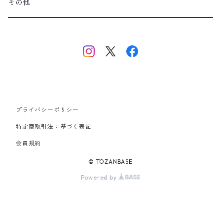
美ヶ原・八ヶ岳・秩父・多摩・南関東
その他
中央・南アルプス
東海・北陸・近畿・中国・四国
九州
プライバシーポリシー
その他
特定商取引法に基づく表記
会員規約
© TOZANBASE
Powered by