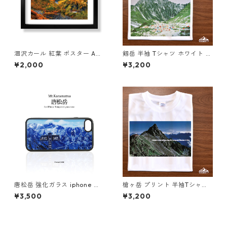
涸沢カール 紅葉 ポスター A4
剱岳 半袖 Tシャツ ホワイト ド
A3 A2 A1 イラスト 山 登山 ア
ライ 吸水速乾 山 登山 山Tシャ
¥2,000
¥3,200
ウトドア フレームなし
ツ 山のイラスト
唐松岳 強化ガラス iphone ス
槍ヶ岳 プリント 半袖Tシャツ
マホケース スマホカバー登山
ドライ 吸水速乾 山 登山 ホワ
¥3,500
¥3,200
山 ブルー 青 ネイビー 雪山
イト 白 スポーツ