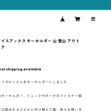
アイスアックス キーホルダー 山 登山 アウト
ック
nal shipping available
ストのピッケルをキーホルダーにしました
のキーホルダー、リュックやポーチのファスナー部
グの部分をカラビナに付け替えて等、色々な使い方