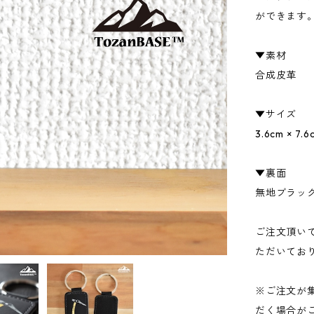
ができます
▼素材
合成皮革
▼サイズ
3.6cm × 7.6
▼裏面
無地ブラッ
ご注文頂い
ただいてお
※ご注文が
だく場合が