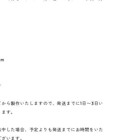
。
cm
ク
てから製作いたしますので、発送までに1日〜3日い
ります。
集中した場合、予定よりも発送までにお時間をいた
ございます。