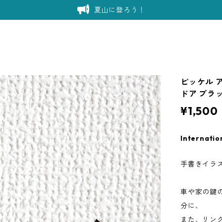
夏山に登ろう！
ピッケル 
ドア ブラ
¥1,500
Internatio
手書きイラ
車や家の鍵
分に、
また、リン