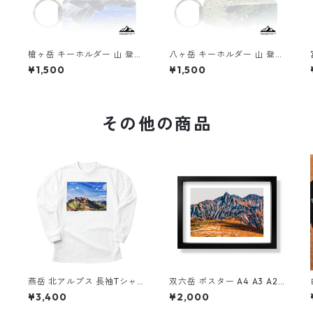
槍ヶ岳 キーホルダー 山 登山
八ヶ岳 キーホルダー 山 登山
アウトドア 北アルプス
アウトドア 南八ヶ岳 硫黄岳
¥1,500
¥1,500
その他の商品
e
燕岳 北アルプス 長袖Tシャ
双六岳 ポスター A4 A3 A2
ツ ホワイト ドライ 吸水速乾
A1 イラスト 山 登山 アウト
¥3,400
¥2,000
山 登山 山Tシャツ 山のイラ
ドア フレームなし
スト