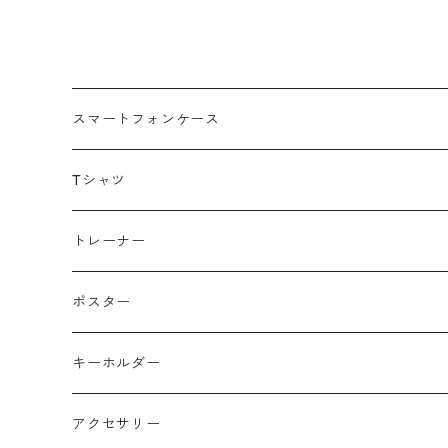
スマートフォンケース
海外
Tシャツ
北海道
半袖
トレーナー
コットン
東北
長袖
ポスター
ポリエステル
上信越・尾瀬・日光・北関東
Performance Art Wear
キーホルダー
北アルプス
アクセサリー