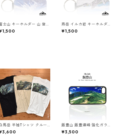
富士山 キーホルダー 山 登山
燕岳 イルカ岩 キーホルダー
アウトドア 冬 雪
山 登山 アウトドア
¥1,500
¥1,500
白馬岳 半袖Tシャツ クルー
飯豊山 飯豊連峰 強化ガラス
ネック 北アルプス プリント
iphone スマホケース スマホ
¥3,600
¥3,500
メンズ レディース ユニセッ
カバー登山 山 アウトドア 自
クス ブラック サンドベージ
然 草原