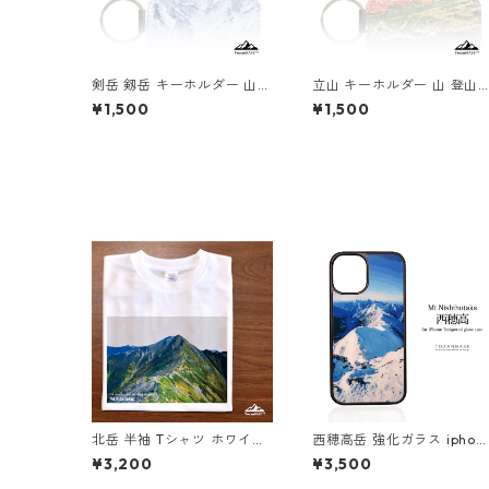
剣岳 剱岳 キーホルダー 山
立山 キーホルダー 山 登山
登山 アウトドア
アウトドア 紅葉
¥1,500
¥1,500
北岳 半袖 Tシャツ ホワイト
西穂高岳 強化ガラス iphon
ドライ 吸水速乾 山 登山 ア
スマホケース スマホカバー
¥3,200
¥3,500
ウトドア 山Tシャツ 山のイ
アウトドア 登山 山
ラスト