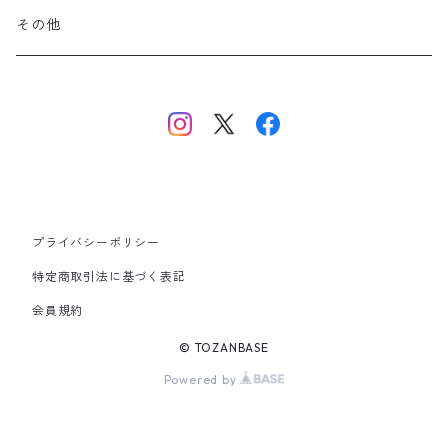
美ヶ原・八ヶ岳・秩父・多摩・南関東
その他
中央・南アルプス
東海・北陸・近畿・中国・四国
九州
プライバシーポリシー
その他
特定商取引法に基づく表記
会員規約
© TOZANBASE
Powered by