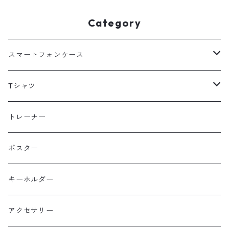
Category
スマートフォンケース
海外
Tシャツ
北海道
半袖
トレーナー
コットン
東北
長袖
ポスター
ポリエステル
上信越・尾瀬・日光・北関東
Performance Art Wear
キーホルダー
北アルプス
アクセサリー