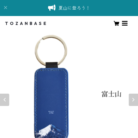
夏山に登ろう！
T O Z A N B A S E