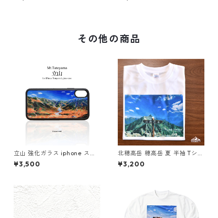
その他の商品
立山 強化ガラス iphone スマ
北穂高岳 穂高岳 夏 半袖 Tシャ
ホケース スマホカバーアウト
ツ ホワイト ドライ 吸水速乾
¥3,500
¥3,200
ドア 紅葉 雷鳥沢キャンプ場 登
山 登山 アウトドア
山 山