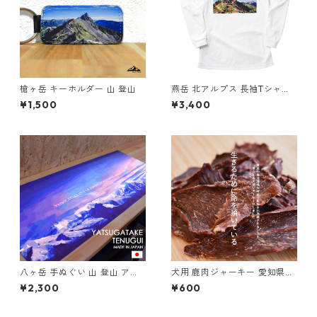
槍ヶ岳 キーホルダー 山 登山
燕岳 北アルプス 長袖Tシャツ
ホワイト ドライ 吸水速乾 山
¥1,500
¥3,400
登山 山Tシャツ 山のイラスト
八ヶ岳 手ぬぐい 山 登山 アウ
犬用 鹿肉ジャーキー 愛知県奥
トドア 手拭い てぬぐい
三河 無添加 無着色 ニホンジカ
¥2,300
¥600
1袋 35g