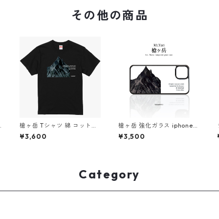
その他の商品
槍ヶ岳 Tシャツ 綿 コットン
槍ヶ岳 強化ガラス iphone
ラ
ー
山 登山 ブラック 山Tシャツ
スマホケース スマホカバー
¥3,600
¥3,500
山のイラスト
アウトドア 登山 山
Category