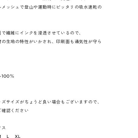
ルメッシュで登山や運動時にピッタリの吸水速乾の
刷で繊維にインクを浸透させているので、
材の生地の特性がいかされ、印刷面も通気性が守ら
100％
ッズサイズがちょうど良い場合もございますので、
ご確認ください
クス
L XL