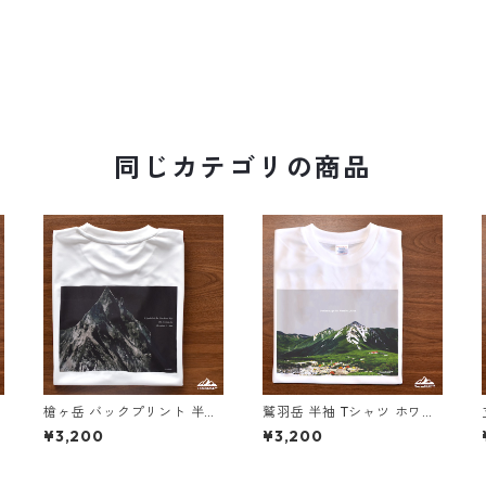
同じカテゴリの商品
吸
槍ヶ岳 バックプリント 半袖
鷲羽岳 半袖 Tシャツ ホワイ
Tシャツ ホワイト ブラック
ト ドライ 吸水速乾 山 登山
¥3,200
¥3,200
ホ
ドライ 吸水速乾 山 登山 迷
アウトドア 山Tシャツ 山の
彩 カモフラージュ柄
イラスト