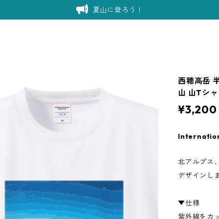
夏山に登ろう！
西穂高岳 半
山 山Tシ
¥3,200
Internatio
北アルプス、
デザインし
▼仕様
紫外線をカ