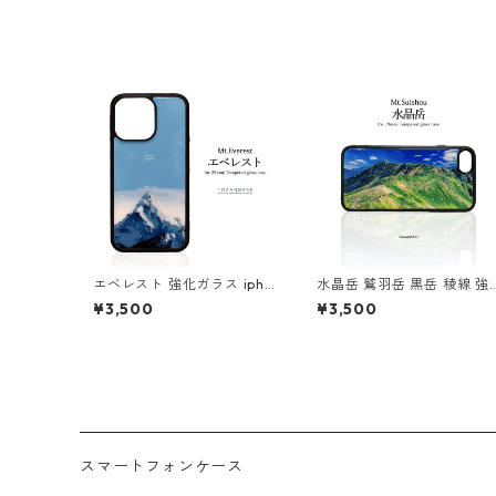
エベレスト 強化ガラス ipho
水晶岳 鷲羽岳 黒岳 稜線 強
ne スマホケース スマホカバ
化ガラス iphone スマホケ
¥3,500
¥3,500
ー登山 山 スマホカバー エヴ
ス スマホカバーアウトドア
ェレスト
登山 山 北アルプス
スマートフォンケース