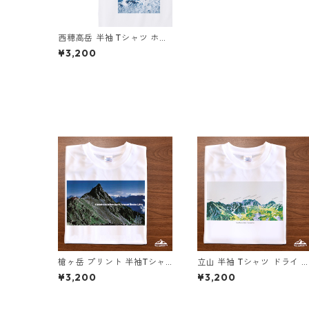
西穂高岳 半袖 Tシャツ ホワ
イト ドライ 吸水速乾 山 登
¥3,200
山 山Tシャツ 山のイラスト
槍ヶ岳 プリント 半袖Tシャ
立山 半袖 Tシャツ ドライ 
ツ ドライ 吸水速乾 山 登山
水速乾 山 登山 アウトドア
¥3,200
¥3,200
ホワイト 白 スポーツ
山Tシャツ 山のイラスト（
ワイトベージュ）