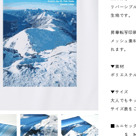
リバーシブ
生地です。
昇華転写印
メッシュ素
れます。
▼素材
ポリエステル
▼サイズ
大人でもキ
サイズ表を
■ユニセッ
S M 