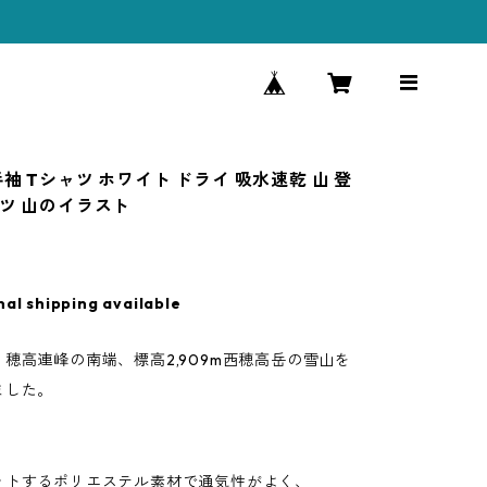
袖 Tシャツ ホワイト ドライ 吸水速乾 山 登
ャツ 山のイラスト
nal shipping available
穂高連峰の南端、標高2,909m西穂高岳の雪山を
ました。
ットするポリエステル素材で通気性がよく、