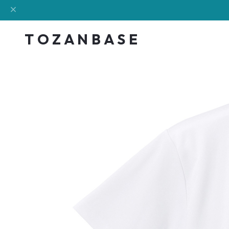
T O Z A N B A S E