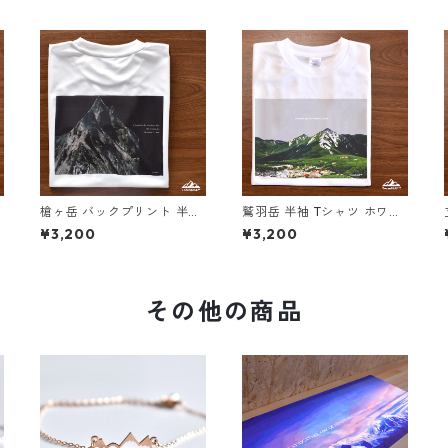
吸
槍ヶ岳 バックプリント 半袖
鷲羽岳 半袖 Tシャツ ホワイ
Tシャツ ホワイト ブラック
ト ドライ 吸水速乾 山 登山
¥3,200
¥3,200
ホ
ドライ 吸水速乾 山 登山 迷
アウトドア 山Tシャツ 山の
彩 カモフラージュ柄
イラスト
その他の商品