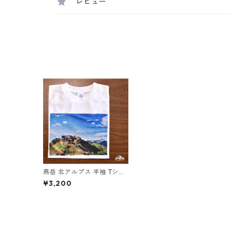
レビュー
燕岳 北アルプス 半袖 Tシャ
ツ ホワイト ドライ 吸水速乾
¥3,200
山 登山 山Tシャツ 山のイラ
スト