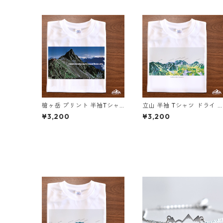
槍ヶ岳 プリント 半袖Tシャ
立山 半袖 Tシャツ ドライ 
ツ ドライ 吸水速乾 山 登山
水速乾 山 登山 アウトドア
¥3,200
¥3,200
ホワイト 白 スポーツ
山Tシャツ 山のイラスト（
ワイトベージュ）