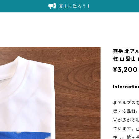
夏山に登ろう！
燕岳 北アル
乾 山 登山
¥3,200
Internatio
北アルプス
県・安曇野市
岩が広がる
ています。
在し、槍ヶ