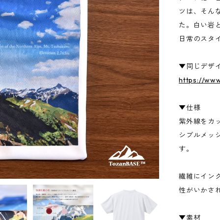
ツは、そん
た。白い岩
日常のスタ
▼同じデザ
https://ww
▼仕様
紫外線をカ
シブルメッ
す。
繊維にイン
性がいかさ
▼素材