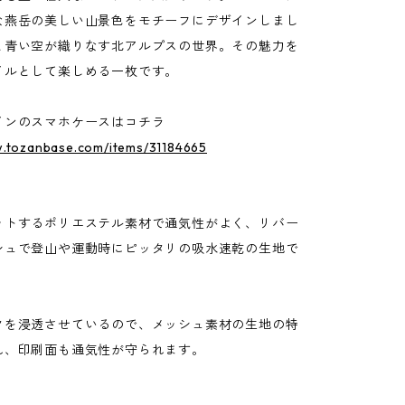
な燕岳の美しい山景色をモチーフにデザインしまし
と青い空が織りなす北アルプスの世界。その魅力を
イルとして楽しめる一枚です。
インのスマホケースはコチラ
w.tozanbase.com/items/31184665
ットするポリエステル素材で通気性がよく、リバー
シュで登山や運動時にピッタリの吸水速乾の生地で
クを浸透させているので、メッシュ素材の生地の特
れ、印刷面も通気性が守られます。