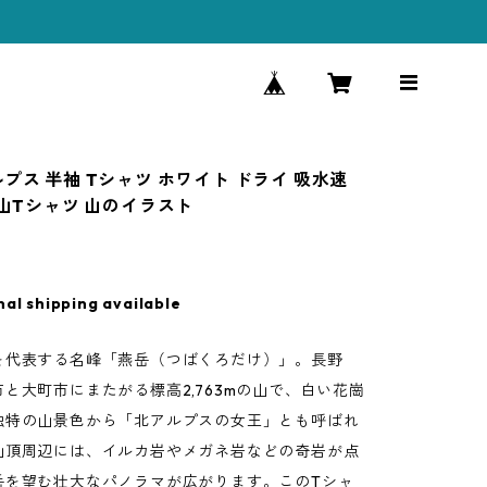
プス 半袖 Tシャツ ホワイト ドライ 吸水速
 山Tシャツ 山のイラスト
nal shipping available
を代表する名峰「燕岳（つばくろだけ）」。長野
と大町市にまたがる標高2,763mの山で、白い花崗
独特の山景色から「北アルプスの女王」とも呼ばれ
山頂周辺には、イルカ岩やメガネ岩などの奇岩が点
岳を望む壮大なパノラマが広がります。このTシャ