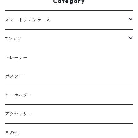
Category
スマートフォンケース
海外
Tシャツ
北海道
半袖
トレーナー
コットン
東北
長袖
ポスター
ポリエステル
上信越・尾瀬・日光・北関東
Performance Art Wear
キーホルダー
北アルプス
アクセサリー
美ヶ原・八ヶ岳・秩父・多摩・南関東
その他