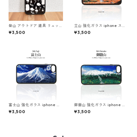
登山 アウトドア 道具 リュック
立山 強化ガラス iphone スマ
ランタン アイゼン ピッケル 山
ホケース スマホカバーアウト
¥3,500
¥3,500
iphone スマホケース スマホ
ドア 紅葉 雷鳥沢キャンプ場 登
カバー（ブラックホワイト）
山 山
富士山 強化ガラス iphone ス
御嶽山 強化ガラス iphone ス
マホケース スマホカバーアウ
マホケース スマホカバー登山
¥3,500
¥3,500
トドア 登山 山 ブルー ネイビ
山 アウトドア 北アルプス
ー