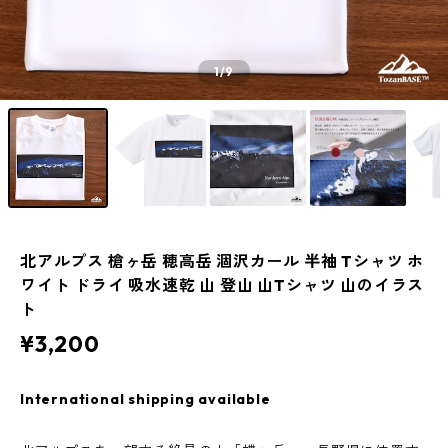
1
/9
北アルプス 槍ヶ岳 穂高岳 涸沢カール 半袖 Tシャツ ホ
ワイト ドライ 吸水速乾 山 登山 山Tシャツ 山のイラス
ト
¥3,200
International shipping available