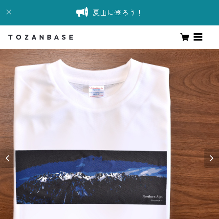
夏山に登ろう！
T O Z A N B A S E