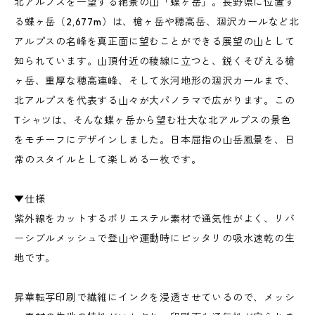
北アルプスを一望する絶景の山「蝶ヶ岳」。長野県に位置す
る蝶ヶ岳（2,677m）は、槍ヶ岳や穂高岳、涸沢カールなど北
アルプスの名峰を真正面に望むことができる展望の山として
知られています。山頂付近の稜線に立つと、鋭くそびえる槍
ヶ岳、重厚な穂高連峰、そして氷河地形の涸沢カールまで、
北アルプスを代表する山々が大パノラマで広がります。この
Tシャツは、そんな蝶ヶ岳から望む壮大な北アルプスの景色
をモチーフにデザインしました。日本屈指の山岳風景を、日
常のスタイルとして楽しめる一枚です。
▼仕様
紫外線をカットするポリエステル素材で通気性がよく、リバ
ーシブルメッシュで登山や運動時にピッタリの吸水速乾の生
地です。
昇華転写印刷で繊維にインクを浸透させているので、メッシ