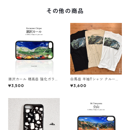
その他の商品
涸沢カール 穂高岳 強化ガラス
白馬岳 半袖Tシャツ クルーネ
iphone スマホケース スマホ
ック 北アルプス プリント メン
¥3,500
¥3,600
カバー登山 山 アウトドア 北ア
ズ レディース ユニセックス ブ
ルプス 夏
ラック サンドベージュ ホワイ
ト