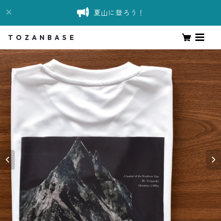
夏山に登ろう！
T O Z A N B A S E