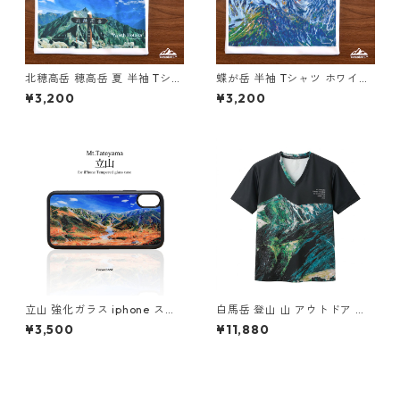
北穂高岳 穂高岳 夏 半袖 Tシャ
蝶が岳 半袖 Tシャツ ホワイト
ツ ホワイト ドライ 吸水速乾
ドライ 吸水速乾 山 登山 アウ
¥3,200
¥3,200
山 登山 アウトドア
トドア 山Tシャツ 山のイラス
ト
立山 強化ガラス iphone スマ
白馬岳 登山 山 アウトドア ス
ホケース スマホカバーアウト
ポーツ Vネック 半袖Tシャツ
¥3,500
¥11,880
ドア 紅葉 雷鳥沢キャンプ場 登
日本製 吸水速乾 ストレッチ 総
山 山
柄 ブラック 黒 グリーン 緑