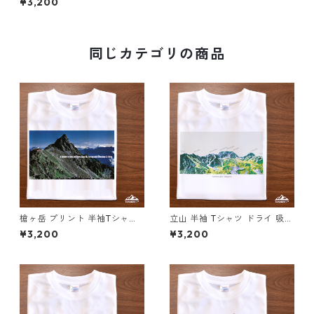
¥3,200
イ 吸水速乾 山 登山 迷彩 カモ
フラージュ柄
同じカテゴリの商品
槍ヶ岳 プリント 半袖Tシャツ
立山 半袖 Tシャツ ドライ 吸水
ドライ 吸水速乾 山 登山 ホワ
速乾 山 登山 アウトドア 山Tシ
¥3,200
¥3,200
イト 白 スポーツ
ャツ 山のイラスト（ホワイト
ベージュ）