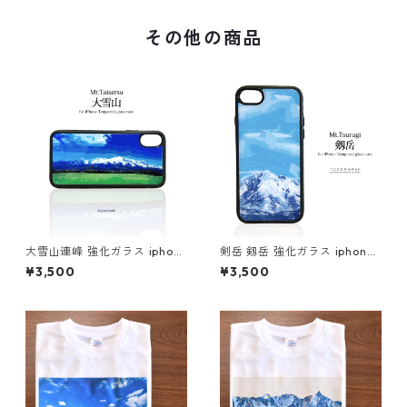
その他の商品
大雪山連峰 強化ガラス iphon
剣岳 剱岳 強化ガラス iphone
e スマホケース スマホカバー
スマホケース スマホカバーア
¥3,500
¥3,500
登山 山 北海道 雪 旭岳 自然 草
ウトドア 登山 山 北アルプス
原