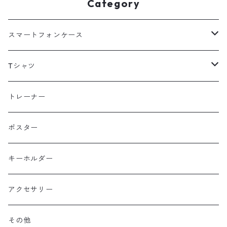
Category
スマートフォンケース
海外
Tシャツ
北海道
半袖
トレーナー
コットン
東北
長袖
ポスター
ポリエステル
上信越・尾瀬・日光・北関東
Performance Art Wear
キーホルダー
北アルプス
アクセサリー
美ヶ原・八ヶ岳・秩父・多摩・南関東
その他