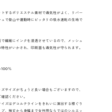
ットするポリエステル素材で通気性がよく、リバー
シュで登山や運動時にピッタリの吸水速乾の生地で
刷で繊維にインクを浸透させているので、メッシュ
の特性がいかされ、印刷面も通気性が守られます。
100％
ッズサイズがちょうど良い場合もございますので、
ご確認ください。
サイズはデコルテラインをきれいに演出する襟ぐり
リブ、袖丈から身幅まで女性用ならではのシルエッ