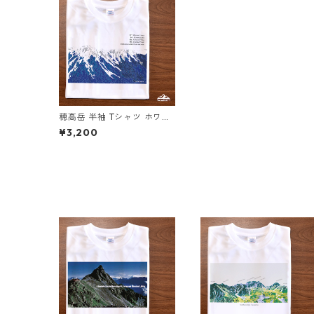
穂高岳 半袖 Tシャツ ホワイ
ト ブルー ドライ 吸水速乾
¥3,200
山 登山 アウトドア 山Tシャ
ツ 山のイラスト