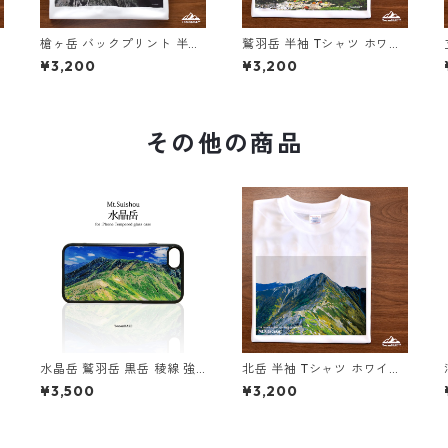
吸
槍ヶ岳 バックプリント 半袖
鷲羽岳 半袖 Tシャツ ホワイ
Tシャツ ホワイト ブラック
ト ドライ 吸水速乾 山 登山
¥3,200
¥3,200
ホ
ドライ 吸水速乾 山 登山 迷
アウトドア 山Tシャツ 山の
彩 カモフラージュ柄
イラスト
その他の商品
水晶岳 鷲羽岳 黒岳 稜線 強
北岳 半袖 Tシャツ ホワイト
化ガラス iphone スマホケー
ドライ 吸水速乾 山 登山 ア
¥3,500
¥3,200
プ
ス スマホカバーアウトドア
ウトドア 山Tシャツ 山のイ
登山 山 北アルプス
ラスト