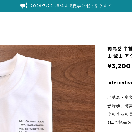
2026/7/22～8/4まで夏季休暇となります
穂高岳 半袖
山 登山 
¥3,200
Internatio
北穂高・奥
岩峰群、穂
そのうちの奥
3位の標高