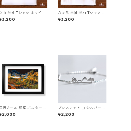
立山 半袖 Tシャツ ホワイト
八ヶ岳 半袖 半袖 Tシャツ ド
ドライ 吸水速乾 山 登山 ア
ライ 吸水速乾 山 登山 アウ
¥3,200
¥3,200
ウトドア 山Tシャツ 山のイ
トドア 山Tシャツ 山のイラ
ラスト
スト
涸沢カール 紅葉 ポスター A
ブレスレット 山 シルバー 登
4 A3 A2 A1 イラスト 山 登
山 アクセサリー アウトドア
¥2,000
¥2,200
山 アウトドア フレームなし