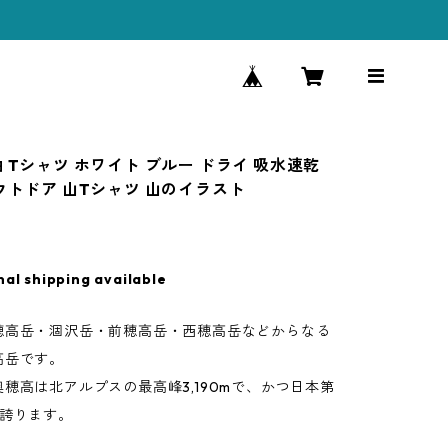
 Tシャツ ホワイト ブルー ドライ 吸水速乾
アウトドア 山Tシャツ 山のイラスト
nal shipping available
穂高岳・涸沢岳・前穂高岳・西穂高岳などからなる
高岳です。
穂高は北アルプスの最高峰3,190mで、かつ日本第
を誇ります。