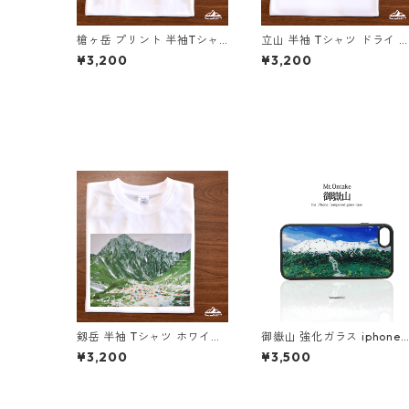
槍ヶ岳 プリント 半袖Tシャ
立山 半袖 Tシャツ ドライ 
ツ ドライ 吸水速乾 山 登山
水速乾 山 登山 アウトドア
¥3,200
¥3,200
ホワイト 白 スポーツ
山Tシャツ 山のイラスト（
ワイトベージュ）
剱岳 半袖 Tシャツ ホワイト
御嶽山 強化ガラス iphone
ドライ 吸水速乾 山 登山 山T
スマホケース スマホカバー
¥3,200
¥3,500
シャツ 山のイラスト
登山 山 アウトドア 北アル
ス