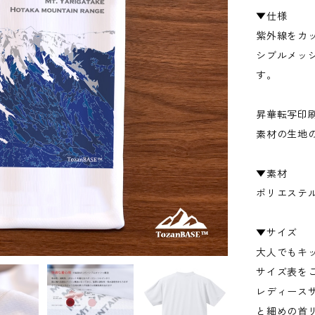
▼仕様
紫外線をカ
シブルメッ
す。
昇華転写印
素材の生地
▼素材
ポリエステル
▼サイズ
大人でもキ
サイズ表を
レディース
と細めの首