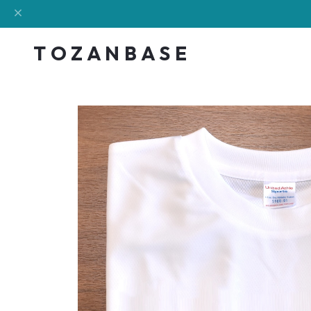
T O Z A N B A S E