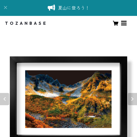
夏山に登ろう！
T O Z A N B A S E