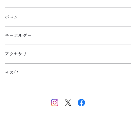
コットン
東北
長袖
ポスター
ポリエステル
上信越・尾瀬・日光・北関東
Performance Art Wear
キーホルダー
北アルプス
アクセサリー
美ヶ原・八ヶ岳・秩父・多摩・南関東
その他
中央・南アルプス
東海・北陸・近畿・中国・四国
九州