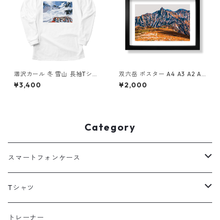
涸沢カール 冬 雪山 長袖Tシャ
双六岳 ポスター A4 A3 A2 A1
ツ ホワイト ドライ 吸水速乾
イラスト 山 登山 アウトドア
¥3,400
¥2,000
山 登山 山Tシャツ 山のイラス
フレームなし
ト
Category
スマートフォンケース
海外
Tシャツ
北海道
半袖
トレーナー