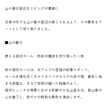
山小屋の窓辺をリビングや書斎に
日常の中でも山小屋の窓辺が感じられるよう、その景色をア
ートとして切り取りました。
■山の魅力
燃える涸沢カール 色彩の魔法を切り取った一枚
秋の涸沢カールは、北アルプス屈指の紅葉スポット。
カールを埋め尽くすナナカマドやカエデの赤や橙、黄色に染
まる斜面は、まるで自然が描いた絵画のよう。
涸沢ヒュッテの背景に広がる色鮮やかな山並みは、登山者の
心を魅了し、秋だけの特別な景色を演出します。