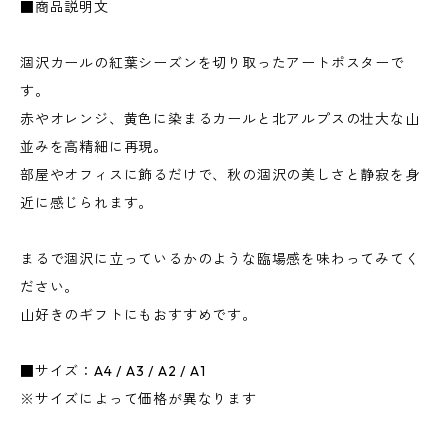
■商品説明文
涸沢カールの紅葉シーズンを切り取ったアートポスターで
す。
赤やオレンジ、黄色に染まるカールと北アルプスの壮大な山
並みを高精細に再現。
部屋やオフィスに飾るだけで、秋の涸沢の美しさと静寂を身
近に感じられます。
まるで涸沢に立っているかのような臨場感を味わってみてく
ださい。
山好きのギフトにもおすすめです。
■サイズ：A4 / A3 / A2 / A1
※サイズによって価格が異なります