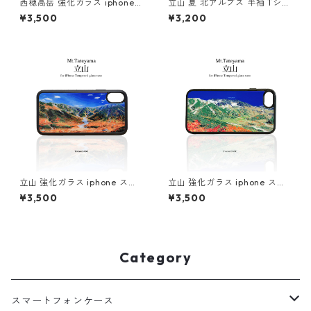
西穂高岳 強化ガラス iphone
立山 夏 北アルプス 半袖 Tシャ
スマホケース スマホカバーア
ツ ホワイト ドライ 吸水速乾
¥3,500
¥3,200
ウトドア 登山 山
山 登山 山Tシャツ 山のイラス
ト
立山 強化ガラス iphone スマ
立山 強化ガラス iphone スマ
ホケース スマホカバーアウト
ホケース スマホカバーアウト
¥3,500
¥3,500
ドア 紅葉 雷鳥沢キャンプ場 登
ドア 登山 山 ブルー 青
山 山
Category
スマートフォンケース