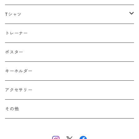
海外
Tシャツ
北海道
半袖
トレーナー
コットン
東北
長袖
ポスター
ポリエステル
上信越・尾瀬・日光・北関東
Performance Art Wear
キーホルダー
北アルプス
アクセサリー
美ヶ原・八ヶ岳・秩父・多摩・南関東
その他
中央・南アルプス