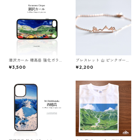
涸沢カール 穂高岳 強化ガラス
ブレスレット 山 ピンクゴール
iphone スマホケース スマホ
ド 登山 アクセサリー アウトド
¥3,500
¥2,200
カバー登山 山 アウトドア 北ア
ア
ルプス 夏