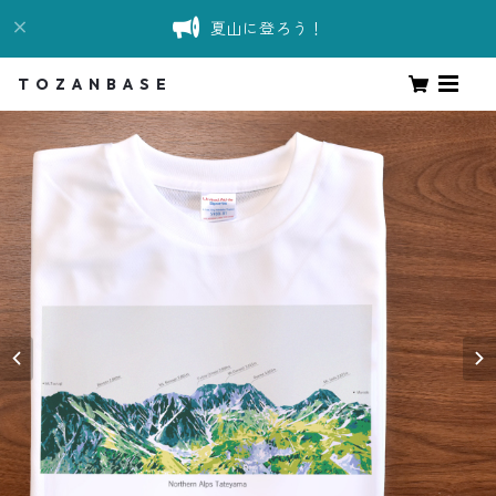
夏山に登ろう！
T O Z A N B A S E