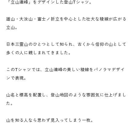
「立山連峰」をデザインした登山Tシャツ。
雄山・大汝山・富士ノ折立を中心とした壮大な稜線が広がる
立山。
日本三霊山のひとつとして知られ、古くから信仰の山として
多くの人に親しまれてきました。
このTシャツでは、立山連峰の美しい稜線をパノラマデザイ
ンで表現。
山名と標高を配置し、登山地図のような雰囲気に仕上げまし
た。
山を知る人なら思わず見入ってしまう一枚。