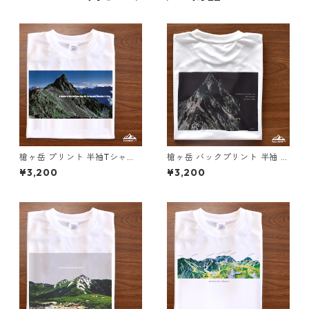
槍ヶ岳 プリント 半袖Tシャツ
槍ヶ岳 バックプリント 半袖 T
ドライ 吸水速乾 山 登山 ホワ
シャツ ホワイト ブラック ドラ
¥3,200
¥3,200
イト 白 スポーツ
イ 吸水速乾 山 登山 迷彩 カモ
フラージュ柄