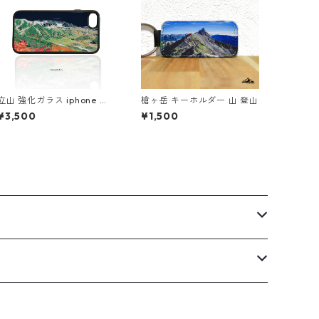
立山 強化ガラス iphone ス
槍ヶ岳 キーホルダー 山 登山
マホケース スマホカバーア
¥3,500
¥1,500
ウトドア 登山 山 ネイビー
紺