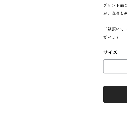
プリント面
が、洗濯と
ご覧頂いて
ざいます
サイズ