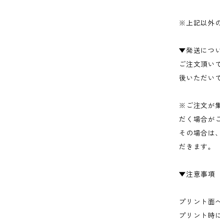
※上記以外
▼発送につ
ご注文頂い
後いただい
※ご注文が
だく場合が
その場合は
だきます。
▼注意事項
プリント面
プリント時