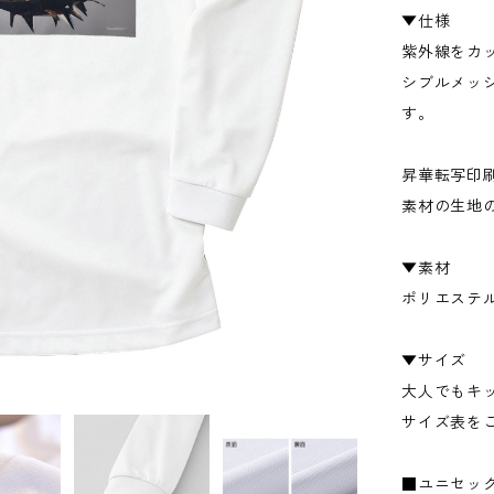
▼仕様
紫外線をカ
シブルメッ
す。
昇華転写印
素材の生地
▼素材
ポリエステル
▼サイズ
大人でもキ
サイズ表を
■ユニセッ