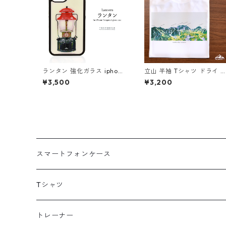
ランタン 強化ガラス iphone
立山 半袖 Tシャツ ドライ 
スマホケース スマホカバー
水速乾 山 登山 アウトドア
¥3,500
¥3,200
アウトドア 登山 山 キャンプ
山Tシャツ 山のイラスト（
ライト
ワイトベージュ）
スマートフォンケース
海外
Tシャツ
北海道
半袖
トレーナー