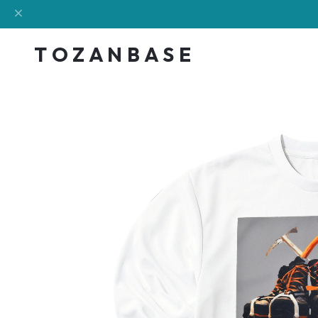
T O Z A N B A S E