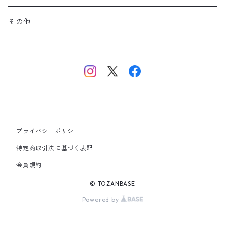
美ヶ原・八ヶ岳・秩父・多摩・南関東
その他
中央・南アルプス
東海・北陸・近畿・中国・四国
九州
プライバシーポリシー
その他
特定商取引法に基づく表記
会員規約
© TOZANBASE
Powered by