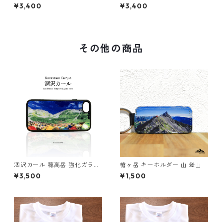
ライ 吸水速乾 山 登山 山Tシャ
ツ ホワイト ドライ 吸水速乾
¥3,400
¥3,400
ツ 山のイラスト
山 登山 山Tシャツ 山のイラス
ト
その他の商品
涸沢カール 穂高岳 強化ガラス
槍ヶ岳 キーホルダー 山 登山
iphone スマホケース スマホ
¥3,500
¥1,500
カバー登山 山 アウトドア 北ア
ルプス 夏