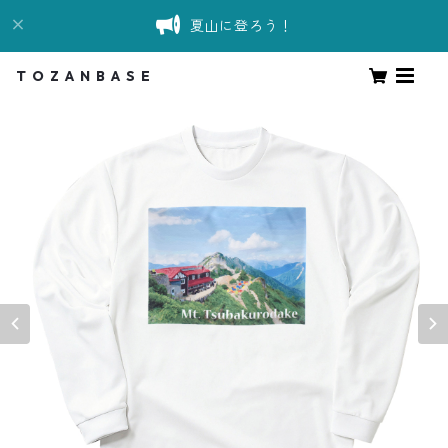
夏山に登ろう！
T O Z A N B A S E