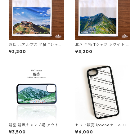
燕岳 北アルプス 半袖 Tシャツ
北岳 半袖 Tシャツ ホワイト ド
ホワイト ドライ 吸水速乾 山
ライ 吸水速乾 山 登山 アウト
¥3,200
¥3,200
登山 山Tシャツ 山のイラスト
ドア 山Tシャツ 山のイラスト
剱岳 剱沢キャンプ場 アウトド
セット販売 iphoneケース ハ
ア 登山 山 iphone スマホケー
ンドメイド 材料 DIY 10個
¥3,500
¥6,000
ス スマホカバー