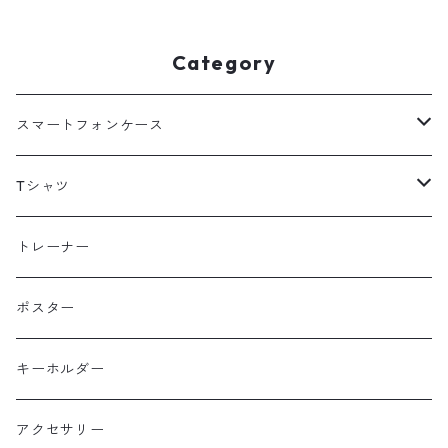
Category
スマートフォンケース
海外
Tシャツ
北海道
半袖
トレーナー
コットン
東北
長袖
ポスター
ポリエステル
上信越・尾瀬・日光・北関東
Performance Art Wear
キーホルダー
北アルプス
アクセサリー