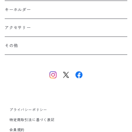
ポリエステル
上信越・尾瀬・日光・北関東
Performance Art Wear
キーホルダー
北アルプス
アクセサリー
美ヶ原・八ヶ岳・秩父・多摩・南関東
その他
中央・南アルプス
東海・北陸・近畿・中国・四国
九州
プライバシーポリシー
その他
特定商取引法に基づく表記
会員規約