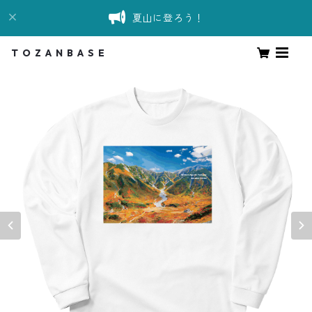
夏山に登ろう！
T O Z A N B A S E