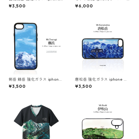
スマホケース スマホカバーア
ンドメイド 材料 DIY 10個
¥3,500
¥6,000
ウトドア 登山 山
剣岳 剱岳 強化ガラス iphone
唐松岳 強化ガラス iphone ス
スマホケース スマホカバーア
マホケース スマホカバー登山
¥3,500
¥3,500
ウトドア 登山 山 北アルプス
山 ブルー 青 ネイビー 雪山