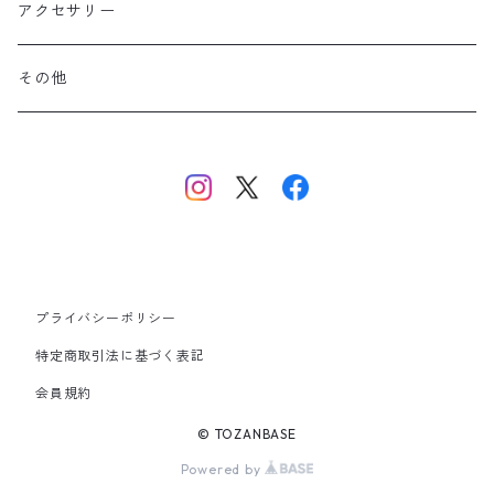
北アルプス
アクセサリー
美ヶ原・八ヶ岳・秩父・多摩・南関東
その他
中央・南アルプス
東海・北陸・近畿・中国・四国
九州
プライバシーポリシー
その他
特定商取引法に基づく表記
会員規約
© TOZANBASE
Powered by