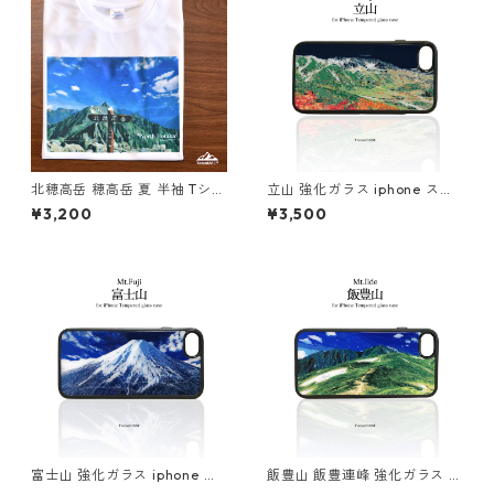
北穂高岳 穂高岳 夏 半袖 Tシャ
立山 強化ガラス iphone スマ
ツ ホワイト ドライ 吸水速乾
ホケース スマホカバーアウト
¥3,200
¥3,500
山 登山 アウトドア
ドア 登山 山 ネイビー 紺
富士山 強化ガラス iphone ス
飯豊山 飯豊連峰 強化ガラス ip
マホケース スマホカバーアウ
hone スマホケース スマホカ