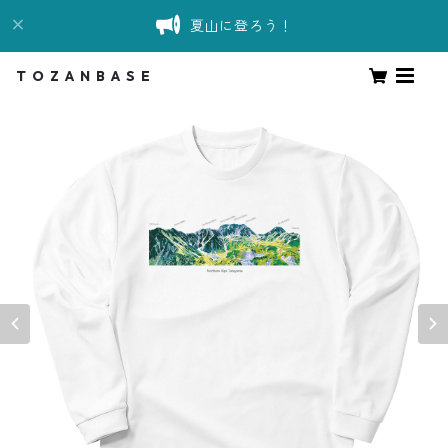
夏山に登ろう！
T O Z A N B A S E