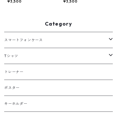
¥3,500
¥3,500
トドア 登山 山 ブルー ネイビ
バー登山 山 アウトドア 自然
ー
草原
Category
スマートフォンケース
海外
Tシャツ
北海道
半袖
トレーナー
コットン
東北
長袖
ポスター
ポリエステル
上信越・尾瀬・日光・北関東
Performance Art Wear
キーホルダー