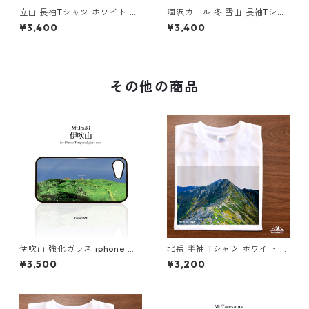
立山 長袖Tシャツ ホワイト ド
涸沢カール 冬 雪山 長袖Tシャ
ライ 吸水速乾 山 登山 山Tシャ
ツ ホワイト ドライ 吸水速乾
¥3,400
¥3,400
ツ 山のイラスト
山 登山 山Tシャツ 山のイラス
ト
その他の商品
伊吹山 強化ガラス iphone ス
北岳 半袖 Tシャツ ホワイト ド
マホケース スマホカバーアウ
ライ 吸水速乾 山 登山 アウト
¥3,500
¥3,200
トドア 登山 山 ブルー
ドア 山Tシャツ 山のイラスト