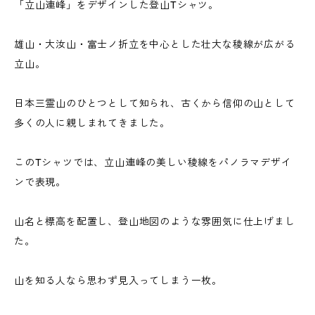
「立山連峰」をデザインした登山Tシャツ。
雄山・大汝山・富士ノ折立を中心とした壮大な稜線が広がる
立山。
日本三霊山のひとつとして知られ、古くから信仰の山として
多くの人に親しまれてきました。
このTシャツでは、立山連峰の美しい稜線をパノラマデザイ
ンで表現。
山名と標高を配置し、登山地図のような雰囲気に仕上げまし
た。
山を知る人なら思わず見入ってしまう一枚。