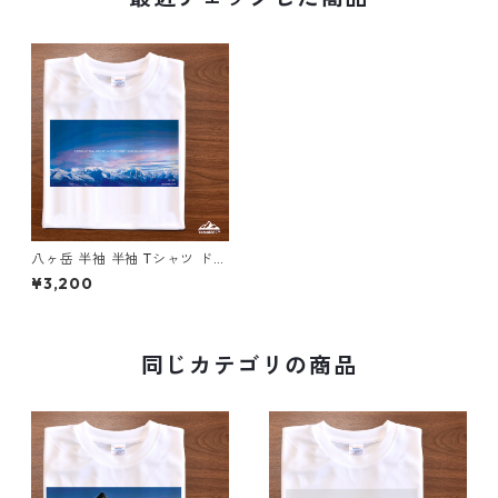
八ヶ岳 半袖 半袖 Tシャツ ドラ
イ 吸水速乾 山 登山 アウトド
¥3,200
ア 山Tシャツ 山のイラスト
同じカテゴリの商品