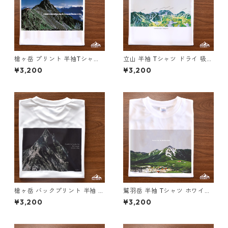
槍ヶ岳 プリント 半袖Tシャツ
立山 半袖 Tシャツ ドライ 吸水
ドライ 吸水速乾 山 登山 ホワ
速乾 山 登山 アウトドア 山Tシ
¥3,200
¥3,200
イト 白 スポーツ
ャツ 山のイラスト（ホワイト
ベージュ）
槍ヶ岳 バックプリント 半袖 T
鷲羽岳 半袖 Tシャツ ホワイト
シャツ ホワイト ブラック ドラ
ドライ 吸水速乾 山 登山 アウ
¥3,200
¥3,200
イ 吸水速乾 山 登山 迷彩 カモ
トドア 山Tシャツ 山のイラス
フラージュ柄
ト