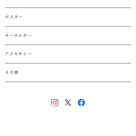
コットン
東北
長袖
ポスター
ポリエステル
上信越・尾瀬・日光・北関東
Performance Art Wear
キーホルダー
北アルプス
アクセサリー
美ヶ原・八ヶ岳・秩父・多摩・南関東
その他
中央・南アルプス
東海・北陸・近畿・中国・四国
九州