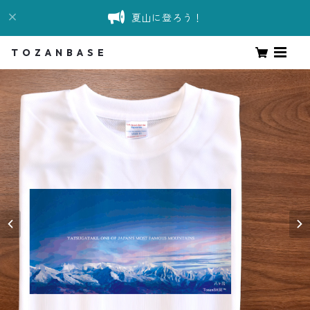
夏山に登ろう！
T O Z A N B A S E