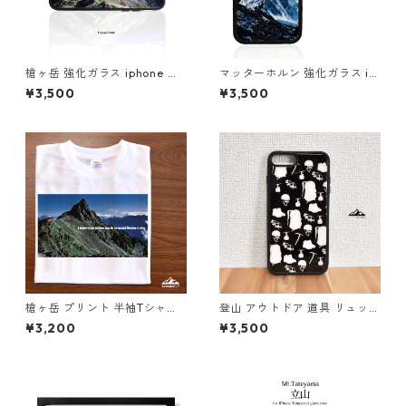
槍ヶ岳 強化ガラス iphone ス
マッターホルン 強化ガラス ip
マホケース スマホカバーアウ
hone スマホケース スマホカ
¥3,500
¥3,500
トドア 登山 山 ブルー ネイビ
バーアウトドア 登山 山 ブルー
ー
ネイビー スイス イタリア
槍ヶ岳 プリント 半袖Tシャツ
登山 アウトドア 道具 リュック
ドライ 吸水速乾 山 登山 ホワ
ランタン アイゼン ピッケル 山
¥3,200
¥3,500
イト 白 スポーツ
iphone スマホケース スマホ
カバー（ブラックホワイト）