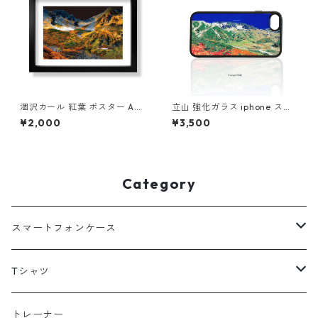
涸沢カール 紅葉 ポスター A4
立山 強化ガラス iphone スマ
A3 A2 A1 イラスト 山 登山 ア
ホケース スマホカバーアウト
¥2,000
¥3,500
ウトドア フレームなし
ドア 登山 山 ブルー 青
Category
スマートフォンケース
海外
Tシャツ
北海道
半袖
トレーナー